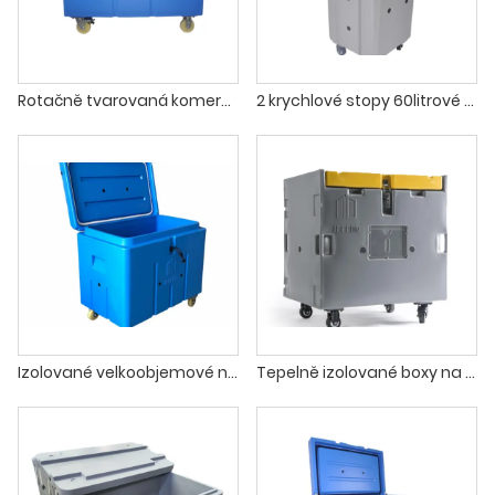
Rotačně tvarovaná komerční přepravní nádoba na suchý led
2 krychlové stopy 60litrové skladovací nádoby na suchý led
Izolované velkoobjemové nádoby na skladovací nádoby na suchý led
Tepelně izolované boxy na skladování suchého ledu