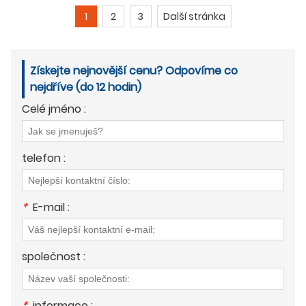
1
2
3
Další stránka
Získejte nejnovější cenu? Odpovíme co
nejdříve (do 12 hodin)
Celé jméno :
telefon :
*
E-mail :
společnost :
*
informace :