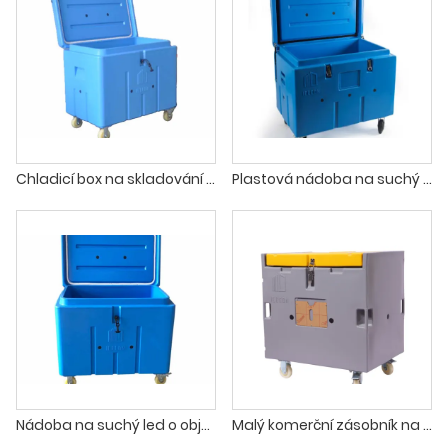
Chladicí box na skladování suchého ledu
Plastová nádoba na suchý led na kolečkách
Nádoba na suchý led o objemu 300 litrů o objemu 10 krychlových stop
Malý komerční zásobník na suchý led