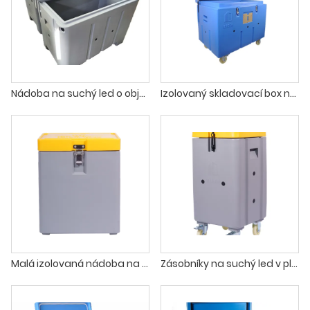
Nádoba na suchý led o objemu 400 litrů o objemu 14 krychlových stop
Izolovaný skladovací box na suchý led
Malá izolovaná nádoba na suchý led
Zásobníky na suchý led v plastovém chladiči