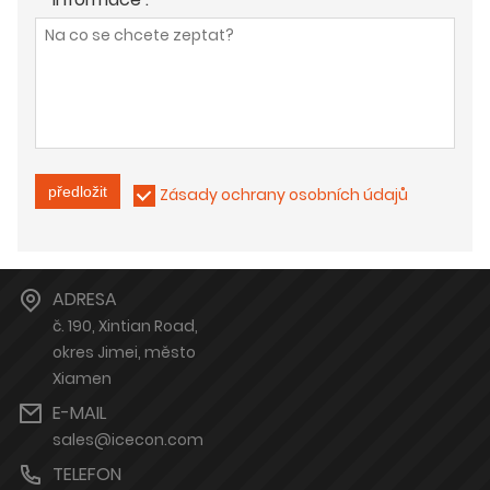
předložit
Zásady ochrany osobních údajů
ADRESA
č. 190, Xintian Road,
okres Jimei, město
Xiamen
E-MAIL
sales@icecon.com
TELEFON